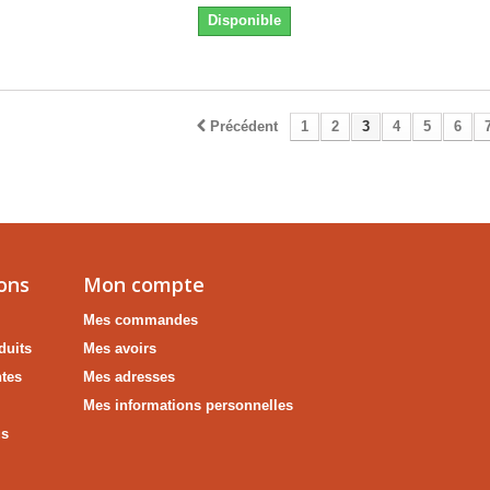
Disponible
Précédent
1
2
3
4
5
6
ons
Mon compte
Mes commandes
duits
Mes avoirs
ntes
Mes adresses
s
Mes informations personnelles
us