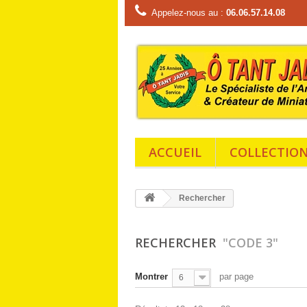
Appelez-nous au :
06.06.57.14.08
ACCUEIL
COLLECTIO
Rechercher
RECHERCHER
"CODE 3"
Montrer
par page
6