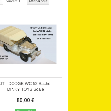
7
Suivant
Afficher tout
KIT - DODGE WC 52 Bâché -
DINKY TOYS Scale
80,00 €