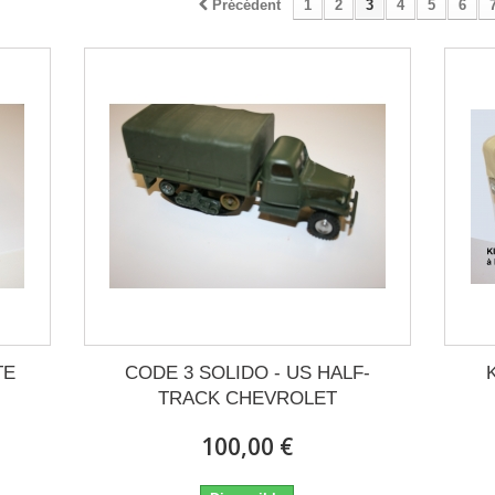
Précédent
1
2
3
4
5
6
TE
CODE 3 SOLIDO - US HALF-
TRACK CHEVROLET
100,00 €